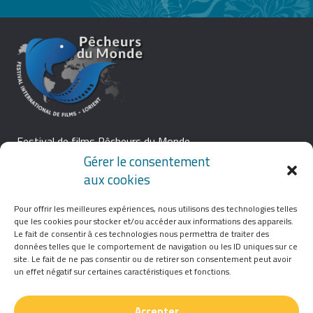
Festival de films Pêcheurs du Monde
Cité Allende – Bâtiment A – BP 79
Gérer le consentement
12, rue Colbert 56100 Lorient
aux cookies
07 82 89 36 74
Pour offrir les meilleures expériences, nous utilisons des technologies telles
ÉDITIONS PRÉCÉDENTES
que les cookies pour stocker et/ou accéder aux informations des appareils.
Le fait de consentir à ces technologies nous permettra de traiter des
L’ASSOCIATION
données telles que le comportement de navigation ou les ID uniques sur ce
site. Le fait de ne pas consentir ou de retirer son consentement peut avoir
un effet négatif sur certaines caractéristiques et fonctions.
PARTENAIRES
PRESSE
Accepter